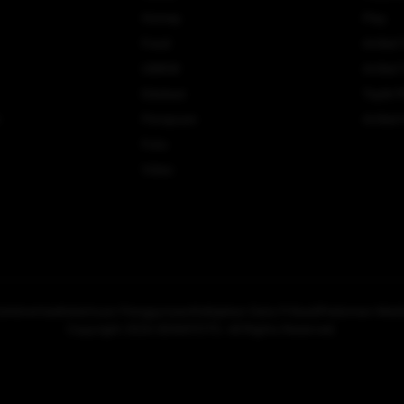
Homey
Play
Food
Artikel
UMKM
Artikel 
Edukasi
Topik P
Parapuan
Artikel
Foto
Video
s
Advertise
Ketentuan Penggunaan
Kebijakan Data Pribadi
Pedoman Media
Copyright 2026 DEWATOTO. All Rights Reserved.