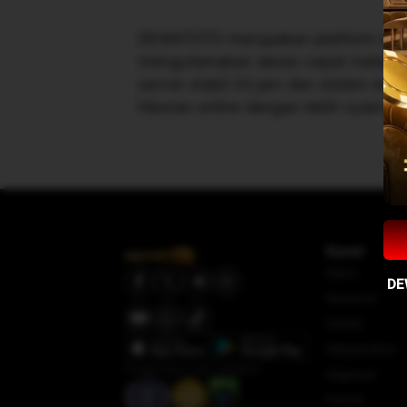
DEWATOTO merupakan platform slot o
mengutamakan akses cepat melalui al
server stabil 24 jam dan sistem res
hiburan online dengan lebih nyaman.
Kanal
News
DE
Nasional
Global
Megapolitan
Penghargaan dan sertifikat:
Regional
Pemilu